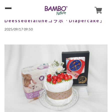
Dèessedelaluneコラボ「Diapercake」
2025/09/17 09:50